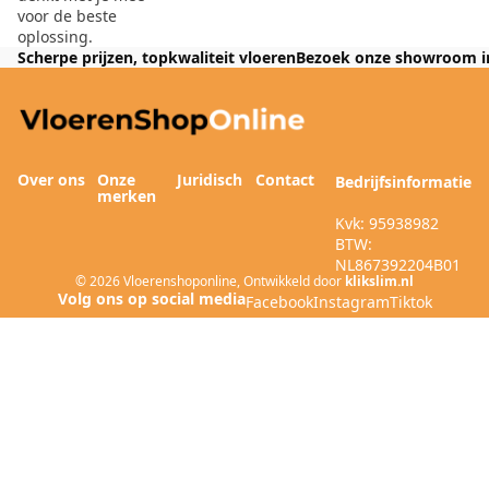
voor de beste
oplossing.
Scherpe prijzen, topkwaliteit vloeren
Bezoek onze showroom i
Over ons
Onze
Juridisch
Contact
Bedrijfsinformatie
merken
Kvk: 95938982
BTW:
NL867392204B01
© 2026
Vloerenshoponline
,
Ontwikkeld door
klikslim.nl
Facebook
Instagram
Tiktok