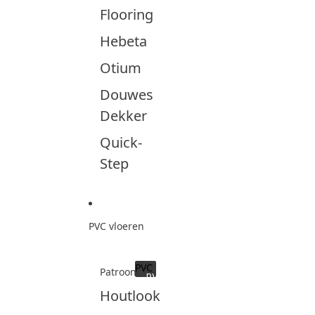
Flooring
Hebeta
Otium
Douwes
Dekker
Quick-
Step
PVC vloeren
PVC
Patroon
PVC
Houtlook