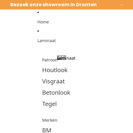
Ga direct naar de content
Bezoek onze showroom in Dronten
Home
Laminaat
Laminaat
Patroon
Laminaat
Houtlook
Visgraat
Betonlook
Tegel
Merken
BM