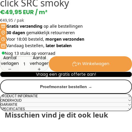
click SRC smoky
€49,95 EUR
/ m²
€49,95
/ pak
Gratis verzending
op alle bestellingen
30 dagen
gemakkelijk retourneren
Voor 18:00 besteld,
morgen verzonden
Vandaag bestellen,
later betalen
Nog 13 stuks op voorraad
Aantal
Aantal
verlagen
verhogen
In Winkelwagen
Vraag een gratis offerte aan!
Proefmonster bestellen →
PRODUCT INFORMATIE
ONDERHOUD
GARANTIE
SPECIFICATIES
Misschien vind je dit ook leuk