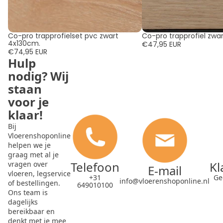
Co-pro trapprofielset pvc zwart
Co-pro trapprofiel zwar
4x130cm.
€47,95 EUR
€74,95 EUR
Hulp
nodig? Wij
staan
voor je
klaar!
Bij
Vloerenshoponline
helpen we je
graag met al je
Telefoon
Kl
vragen over
E-mail
vloeren, legservice
+31
Ge
info@vloerenshoponline.nl
of bestellingen.
649010100
Ons team is
dagelijks
bereikbaar en
denkt met je mee