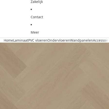
Zakelijk
Contact
Meer
Home
Laminaat
PVC vloeren
Ondervloeren
Wandpanelen
Accessoir
Ga direct naar de productinformatie