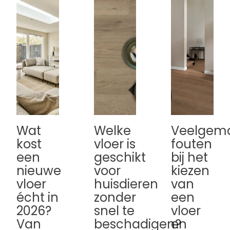
Wat
Welke
Veelgem
kost
vloer is
fouten
een
geschikt
bij het
nieuwe
voor
kiezen
vloer
huisdieren
van
écht in
zonder
een
2026?
snel te
vloer
Van
beschadigen?
en