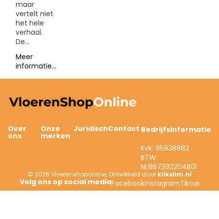
maar
vertelt niet
het hele
verhaal.
De...
Meer
informatie...
Over
Onze
Juridisch
Contact
Bedrijfsinformatie
ons
merken
Kvk: 95938982
BTW:
NL867392204B01
© 2026
Vloerenshoponline
,
Ontwikkeld door
klikslim.nl
Facebook
Instagram
Tiktok