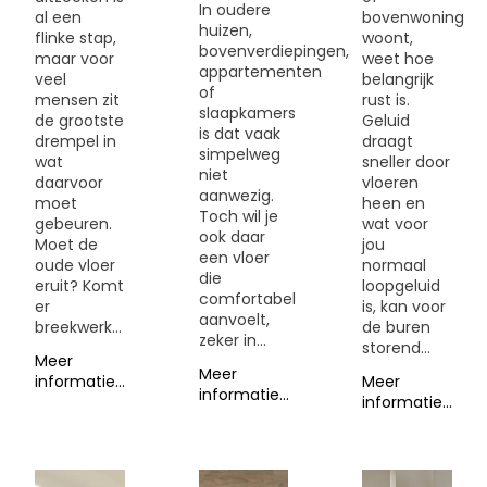
In oudere
al een
bovenwoning
huizen,
flinke stap,
woont,
bovenverdiepingen,
maar voor
weet hoe
appartementen
veel
belangrijk
of
mensen zit
rust is.
slaapkamers
de grootste
Geluid
is dat vaak
drempel in
draagt
simpelweg
wat
sneller door
niet
daarvoor
vloeren
aanwezig.
moet
heen en
Toch wil je
gebeuren.
wat voor
ook daar
Moet de
jou
een vloer
oude vloer
normaal
die
eruit? Komt
loopgeluid
comfortabel
er
is, kan voor
aanvoelt,
breekwerk...
de buren
zeker in...
storend...
Meer
Meer
informatie...
Meer
informatie...
informatie...