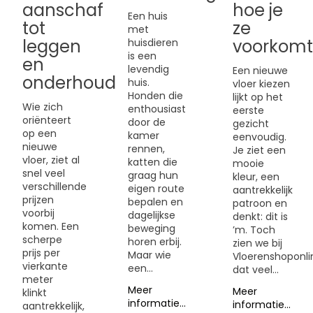
aanschaf
hoe je
Een huis
tot
ze
met
leggen
voorkom
huisdieren
is een
en
levendig
Een nieuwe
onderhoud
huis.
vloer kiezen
Honden die
lijkt op het
Wie zich
enthousiast
eerste
oriënteert
door de
gezicht
op een
kamer
eenvoudig.
nieuwe
rennen,
Je ziet een
vloer, ziet al
katten die
mooie
snel veel
graag hun
kleur, een
verschillende
eigen route
aantrekkelijk
prijzen
bepalen en
patroon en
voorbij
dagelijkse
denkt: dit is
komen. Een
beweging
’m. Toch
scherpe
horen erbij.
zien we bij
prijs per
Maar wie
Vloerenshoponli
vierkante
een...
dat veel...
meter
Meer
Meer
klinkt
informatie...
informatie...
aantrekkelijk,