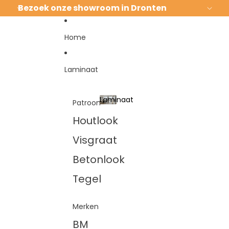
Ga direct naar de content
Bezoek onze showroom in Dronten
Home
Laminaat
Laminaat
Patroon
Laminaat
Houtlook
Visgraat
Betonlook
Tegel
Merken
BM