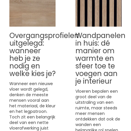
Overgangsprofielen
Wandpanelen
uitgelegd:
in huis: dé
wanneer
manier om
heb je ze
warmte en
nodig en
sfeer toe te
welke kies je?
voegen aan
je interieur
Wanneer een nieuwe
vloer wordt gelegd,
Vloeren bepalen een
denken de meeste
groot deel van de
mensen vooral aan
uitstraling van een
het materiaal, de kleur
ruimte, maar steeds
en het legpatroon.
meer mensen
Toch zit een belangrijk
ontdekken dat ook de
deel van een nette
wanden een
vloerafwerking juist
belangrijke rol spelen