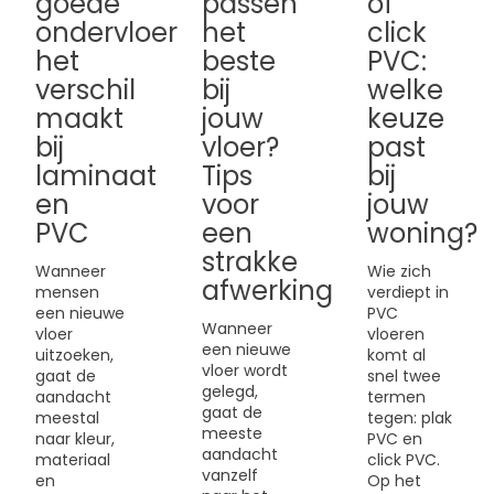
goede
passen
of
ondervloer
het
click
het
beste
PVC:
verschil
bij
welke
maakt
jouw
keuze
bij
vloer?
past
laminaat
Tips
bij
en
voor
jouw
PVC
een
woning?
strakke
Wanneer
Wie zich
afwerking
mensen
verdiept in
een nieuwe
PVC
Wanneer
vloer
vloeren
een nieuwe
uitzoeken,
komt al
vloer wordt
gaat de
snel twee
gelegd,
aandacht
termen
gaat de
meestal
tegen: plak
meeste
naar kleur,
PVC en
aandacht
materiaal
click PVC.
vanzelf
en
Op het