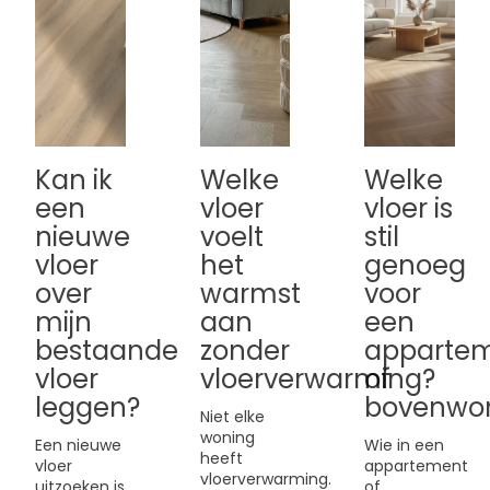
Kan ik
Welke
Welke
een
vloer
vloer is
nieuwe
voelt
stil
vloer
het
genoeg
over
warmst
voor
mijn
aan
een
bestaande
zonder
apparte
vloer
vloerverwarming?
of
leggen?
bovenwo
Niet elke
woning
Een nieuwe
Wie in een
heeft
vloer
appartement
vloerverwarming.
uitzoeken is
of