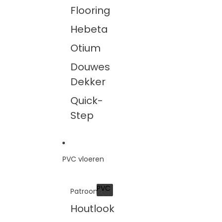
Flooring
Hebeta
Otium
Douwes
Dekker
Quick-
Step
PVC vloeren
PVC
Patroon
PVC
Houtlook