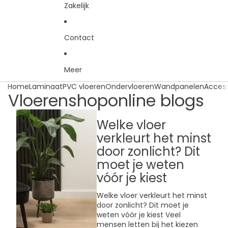
Zakelijk
Contact
Meer
Home
Laminaat
PVC vloeren
Ondervloeren
Wandpanelen
Access
Vloerenshoponline blogs
Welke vloer
verkleurt het minst
door zonlicht? Dit
moet je weten
vóór je kiest
Welke vloer verkleurt het minst
door zonlicht? Dit moet je
weten vóór je kiest Veel
mensen letten bij het kiezen