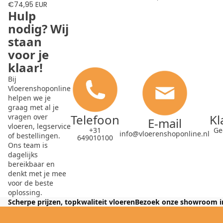
€74,95 EUR
Hulp
nodig? Wij
staan
voor je
klaar!
Bij
Vloerenshoponline
helpen we je
graag met al je
Telefoon
Kl
vragen over
E-mail
vloeren, legservice
+31
Ge
info@vloerenshoponline.nl
of bestellingen.
649010100
Ons team is
dagelijks
bereikbaar en
denkt met je mee
voor de beste
oplossing.
Scherpe prijzen, topkwaliteit vloeren
Bezoek onze showroom i