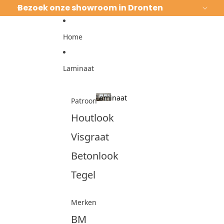
Ga direct naar de content
Bezoek onze showroom in Dronten
Home
Laminaat
Laminaat
Patroon
Laminaat
Houtlook
Visgraat
Betonlook
Tegel
Merken
BM