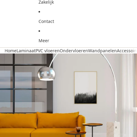
Zakelijk
Contact
Meer
Home
Laminaat
PVC vloeren
Ondervloeren
Wandpanelen
Accessoir
Ga direct naar de productinformatie