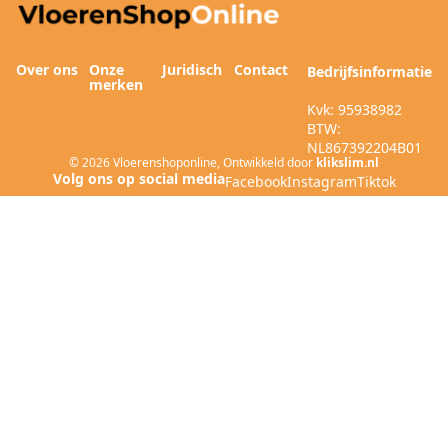
Over ons
Onze
Juridisch
Contact
Bedrijfsinformatie
merken
Kvk: 95938982
BTW:
NL867392204B01
© 2026
Vloerenshoponline
,
Ontwikkeld door
klikslim.nl
Facebook
Instagram
Tiktok