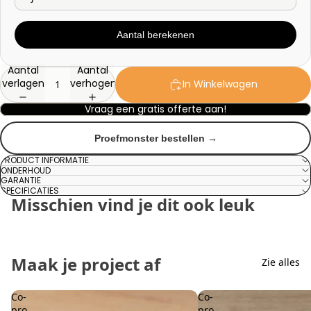
Aantal berekenen
Aantal
Aantal
verlagen
verhogen
In Winkelwagen
Vraag een gratis offerte aan!
Proefmonster bestellen →
PRODUCT INFORMATIE
ONDERHOUD
GARANTIE
SPECIFICATIES
Misschien vind je dit ook leuk
Maak je project af
Zie alles
Co-
Co-
pro
pro