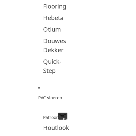
Flooring
Hebeta
Otium
Douwes
Dekker
Quick-
Step
PVC vloeren
PVC
Patroon
PVC
Houtlook