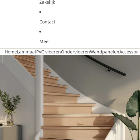
Zakelijk
Contact
Meer
Home
Laminaat
PVC vloeren
Ondervloeren
Wandpanelen
Accessoir
Ga direct naar de productinformatie