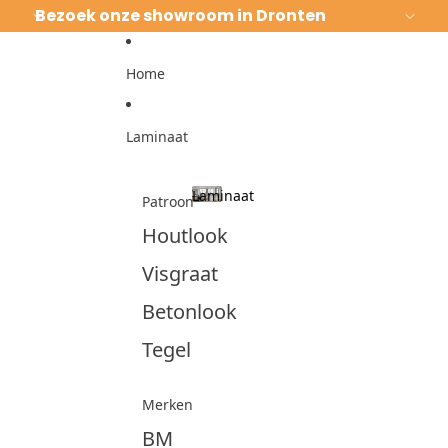
Ga direct naar de content
Bezoek onze showroom in Dronten
Home
Laminaat
Laminaat
Patroon
Laminaat
Houtlook
Visgraat
Betonlook
Tegel
Merken
BM