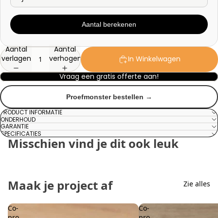
Aantal berekenen
Aantal
Aantal
verlagen
verhogen
In Winkelwagen
Vraag een gratis offerte aan!
Proefmonster bestellen →
PRODUCT INFORMATIE
ONDERHOUD
GARANTIE
SPECIFICATIES
Misschien vind je dit ook leuk
Maak je project af
Zie alles
Co-
Co-
pro
pro