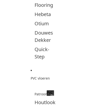
Flooring
Hebeta
Otium
Douwes
Dekker
Quick-
Step
PVC vloeren
PVC
Patroon
PVC
Houtlook