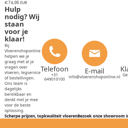
€74,95 EUR
Hulp
nodig? Wij
staan
voor je
klaar!
Bij
Vloerenshoponline
helpen we je
graag met al je
Telefoon
Kl
vragen over
E-mail
vloeren, legservice
+31
Ge
info@vloerenshoponline.nl
of bestellingen.
649010100
Ons team is
dagelijks
bereikbaar en
denkt met je mee
voor de beste
oplossing.
Scherpe prijzen, topkwaliteit vloeren
Bezoek onze showroom i