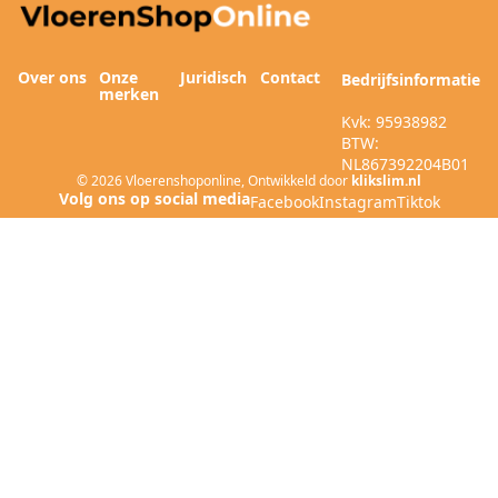
Over ons
Onze
Juridisch
Contact
Bedrijfsinformatie
merken
Kvk: 95938982
BTW:
NL867392204B01
© 2026
Vloerenshoponline
,
Ontwikkeld door
klikslim.nl
Facebook
Instagram
Tiktok