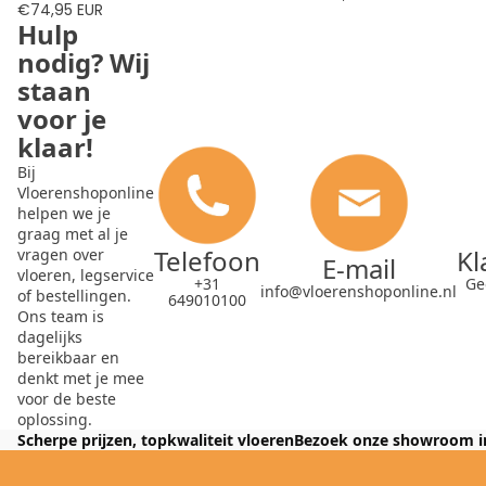
€74,95 EUR
Hulp
nodig? Wij
staan
voor je
klaar!
Bij
Vloerenshoponline
helpen we je
graag met al je
Telefoon
Kl
vragen over
E-mail
vloeren, legservice
+31
Ge
info@vloerenshoponline.nl
of bestellingen.
649010100
Ons team is
dagelijks
bereikbaar en
denkt met je mee
voor de beste
oplossing.
Scherpe prijzen, topkwaliteit vloeren
Bezoek onze showroom i