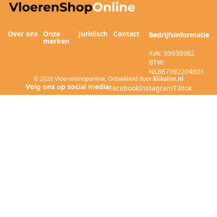
Over ons
Onze
Juridisch
Contact
Bedrijfsinformatie
merken
Kvk: 95938982
BTW:
NL867392204B01
© 2026
Vloerenshoponline
,
Ontwikkeld door
klikslim.nl
Facebook
Instagram
Tiktok