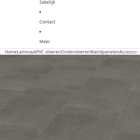
Zakelijk
Contact
Meer
Home
Laminaat
PVC vloeren
Ondervloeren
Wandpanelen
Accessoir
Ga direct naar de productinformatie