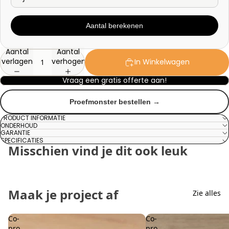
Aantal berekenen
Aantal
Aantal
verlagen
verhogen
In Winkelwagen
Vraag een gratis offerte aan!
Proefmonster bestellen →
PRODUCT INFORMATIE
ONDERHOUD
GARANTIE
SPECIFICATIES
Misschien vind je dit ook leuk
Maak je project af
Zie alles
Co-
Co-
pro
pro