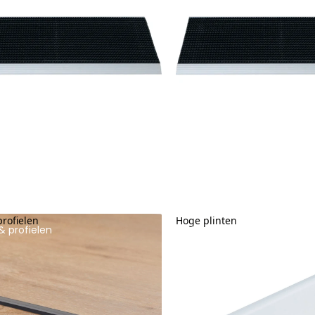
profielen
Hoge plinten
& profielen
Hoge plinten