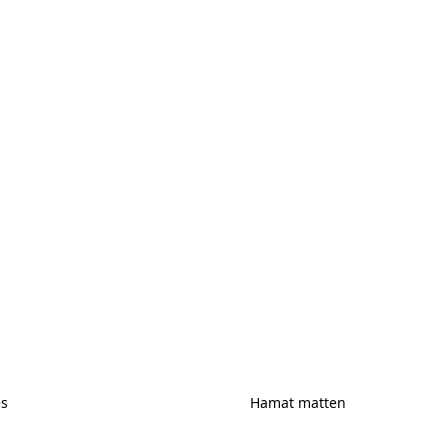
es
Hamat matten
ires
Hamat matten