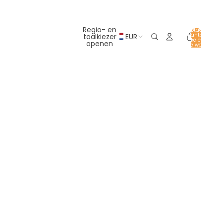
Regio- en
Totaal
aantal
taalkiezer
EUR
artikelen in
openen
winkelwagen:
0