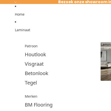
Ga direct naar de content
Bezoek onze showroom i
Home
Laminaat
Lamin
Patroon
Lam
Houtlook
Visgraat
Betonlook
Tegel
Merken
BM Flooring