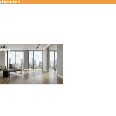
n Dronten
aat
inaat