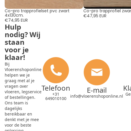
Co-pro trapprofielset pvc zwart
Co-pro trapprofiel zwar
4x130cm.
€47,95 EUR
€74,95 EUR
Hulp
nodig? Wij
staan
voor je
klaar!
Bij
Vloerenshoponline
helpen we je
graag met al je
Telefoon
Kl
vragen over
E-mail
vloeren, legservice
+31
Ge
info@vloerenshoponline.nl
of bestellingen.
649010100
Ons team is
dagelijks
bereikbaar en
denkt met je mee
voor de beste
oplossing.