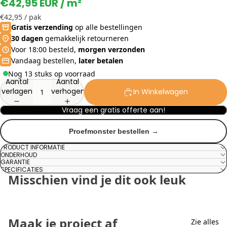
€42,95 EUR
/ m²
€42,95
/ pak
Gratis verzending
op alle bestellingen
30 dagen
gemakkelijk retourneren
Voor 18:00 besteld,
morgen verzonden
Vandaag bestellen,
later betalen
Nog 13 stuks op voorraad
Aantal
Aantal
verlagen
verhogen
In Winkelwagen
Vraag een gratis offerte aan!
Proefmonster bestellen →
PRODUCT INFORMATIE
ONDERHOUD
GARANTIE
SPECIFICATIES
Misschien vind je dit ook leuk
Maak je project af
Zie alles