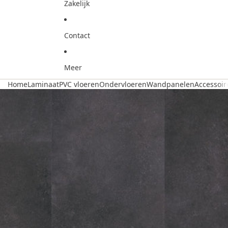
Zakelijk
Contact
Meer
Home
Laminaat
PVC vloeren
Ondervloeren
Wandpanelen
Accessoir
Ga direct naar de productinformatie