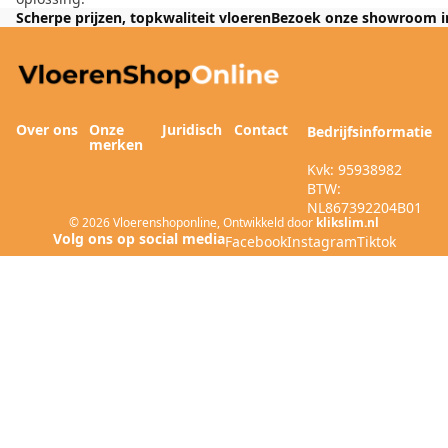
Scherpe prijzen, topkwaliteit vloeren
Bezoek onze showroom i
Over ons
Onze
Juridisch
Contact
Bedrijfsinformatie
merken
Kvk: 95938982
BTW:
NL867392204B01
© 2026
Vloerenshoponline
,
Ontwikkeld door
klikslim.nl
Facebook
Instagram
Tiktok