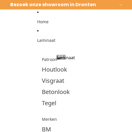
Ga direct naar de content
Bezoek onze showroom in Dronten
Home
Laminaat
Laminaat
Patroon
Laminaat
Houtlook
Visgraat
Betonlook
Tegel
Merken
BM