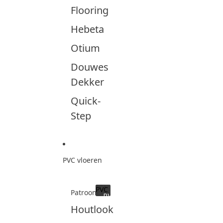
Flooring
Hebeta
Otium
Douwes
Dekker
Quick-
Step
PVC vloeren
PVC
Patroon
PVC
Houtlook