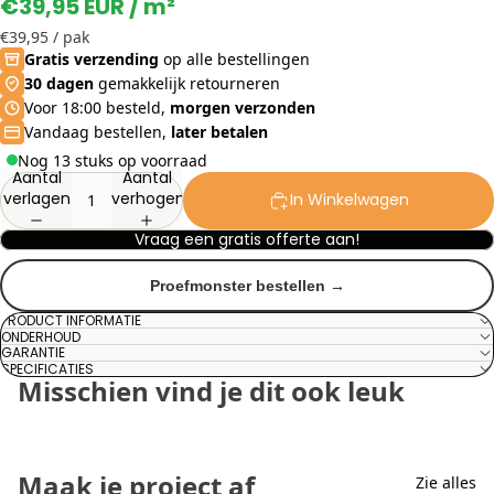
€39,95 EUR
/ m²
€39,95
/ pak
Gratis verzending
op alle bestellingen
30 dagen
gemakkelijk retourneren
Voor 18:00 besteld,
morgen verzonden
Vandaag bestellen,
later betalen
Nog 13 stuks op voorraad
Aantal
Aantal
verlagen
verhogen
In Winkelwagen
Vraag een gratis offerte aan!
Proefmonster bestellen →
PRODUCT INFORMATIE
ONDERHOUD
GARANTIE
SPECIFICATIES
Misschien vind je dit ook leuk
Maak je project af
Zie alles