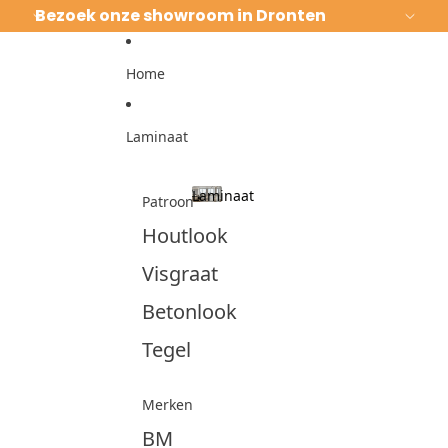
Ga direct naar de content
Bezoek onze showroom in Dronten
Home
Laminaat
Laminaat
Patroon
Laminaat
Houtlook
Visgraat
Betonlook
Tegel
Merken
BM