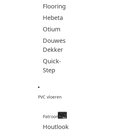
Flooring
Hebeta
Otium
Douwes
Dekker
Quick-
Step
PVC vloeren
PVC
Patroon
PVC
Houtlook