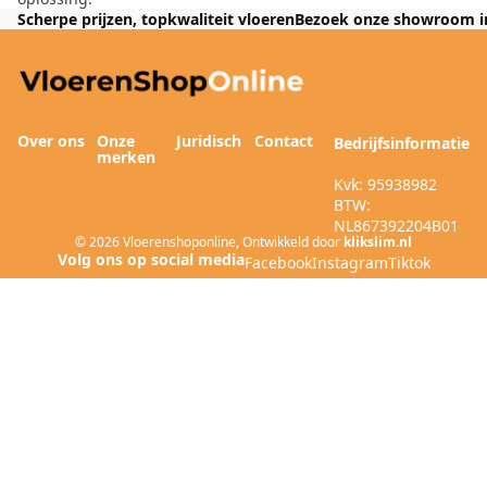
Scherpe prijzen, topkwaliteit vloeren
Bezoek onze showroom i
Over ons
Onze
Juridisch
Contact
Bedrijfsinformatie
merken
Kvk: 95938982
BTW:
NL867392204B01
© 2026
Vloerenshoponline
,
Ontwikkeld door
klikslim.nl
Facebook
Instagram
Tiktok