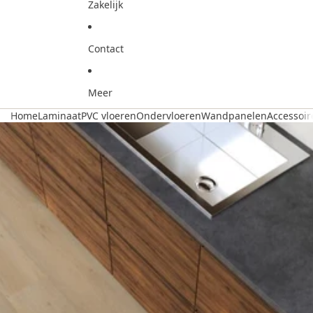
Zakelijk
Contact
Meer
Home
Laminaat
PVC vloeren
Ondervloeren
Wandpanelen
Accessoir
Ga direct naar de productinformatie