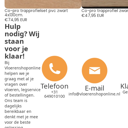
Co-pro trapprofielset pvc zwart
Co-pro trapprofiel zwar
4x130cm.
€47,95 EUR
€74,95 EUR
Hulp
nodig? Wij
staan
voor je
klaar!
Bij
Vloerenshoponline
helpen we je
graag met al je
Telefoon
Kl
vragen over
E-mail
vloeren, legservice
+31
Ge
info@vloerenshoponline.nl
of bestellingen.
649010100
Ons team is
dagelijks
bereikbaar en
denkt met je mee
voor de beste
oplossing.