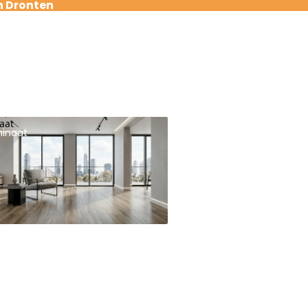
n Dronten
aat
inaat