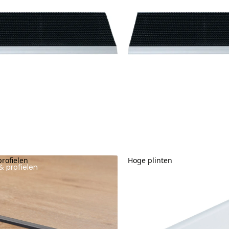
profielen
Hoge plinten
& profielen
Hoge plinten