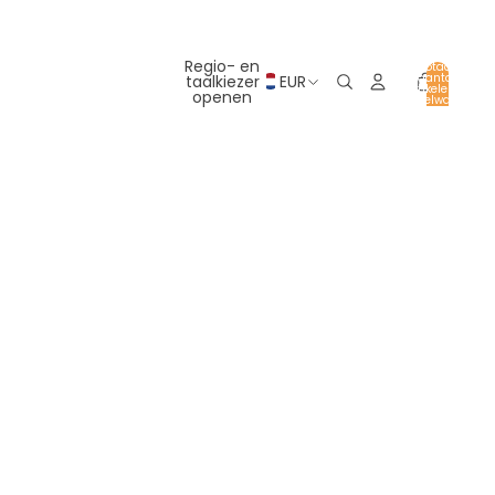
Regio- en
Totaal
aantal
taalkiezer
EUR
artikelen in
openen
winkelwagen:
0