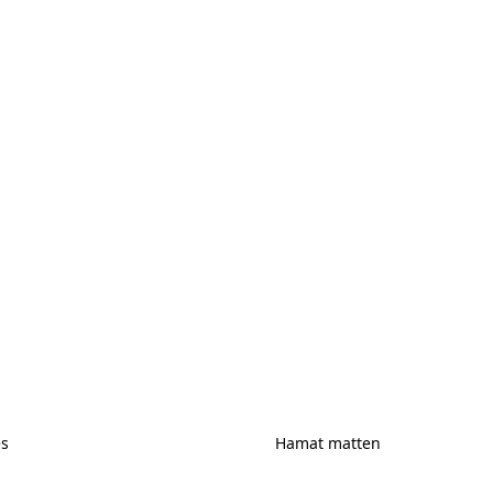
es
Hamat matten
ires
Hamat matten