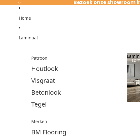
Ga direct naar de content
Bezoek onze showroom i
Home
Laminaat
Lamin
Patroon
Lam
Houtlook
Visgraat
Betonlook
Tegel
Merken
BM Flooring