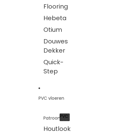
Flooring
Hebeta
Otium
Douwes
Dekker
Quick-
Step
PVC vloeren
PVC
Patroon
PVC
Houtlook