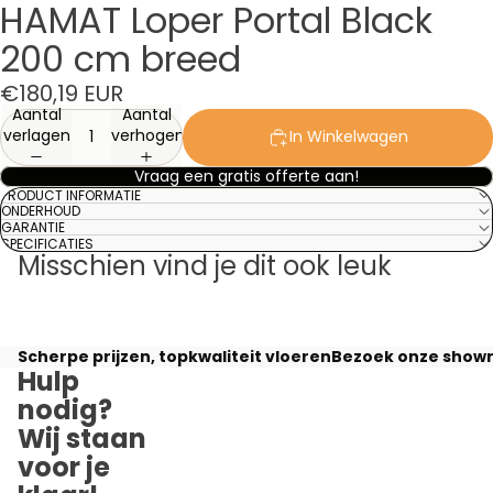
HAMAT Loper Portal Black
200 cm breed
€180,19 EUR
Aantal
Aantal
verlagen
verhogen
In Winkelwagen
Vraag een gratis offerte aan!
PRODUCT INFORMATIE
ONDERHOUD
GARANTIE
SPECIFICATIES
Misschien vind je dit ook leuk
Scherpe prijzen, topkwaliteit vloeren
Bezoek onze showr
Hulp
nodig?
Wij staan
voor je