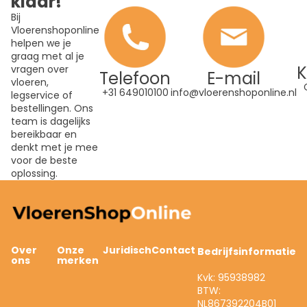
klaar!
Bij
Vloerenshoponline
helpen we je
graag met al je
K
vragen over
Telefoon
E-mail
vloeren,
+31 649010100
info@vloerenshoponline.nl
legservice of
bestellingen. Ons
team is dagelijks
bereikbaar en
denkt met je mee
voor de beste
oplossing.
Over
Onze
Juridisch
Contact
Bedrijfsinformatie
ons
merken
Kvk: 95938982
BTW:
NL867392204B01