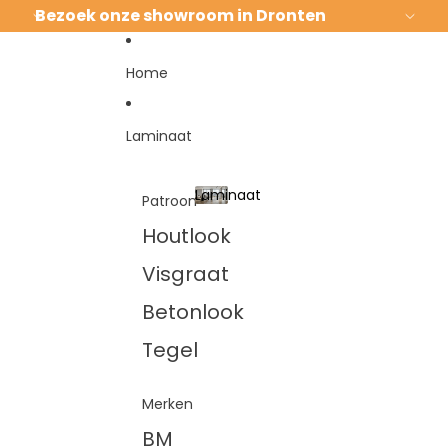
Ga direct naar de content
Bezoek onze showroom in Dronten
Home
Laminaat
Laminaat
Patroon
Laminaat
Houtlook
Visgraat
Betonlook
Tegel
Merken
BM