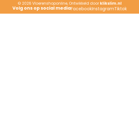
© 2026
Vloerenshoponline
,
Ontwikkeld door
klikslim.nl
Facebook
Instagram
Tiktok