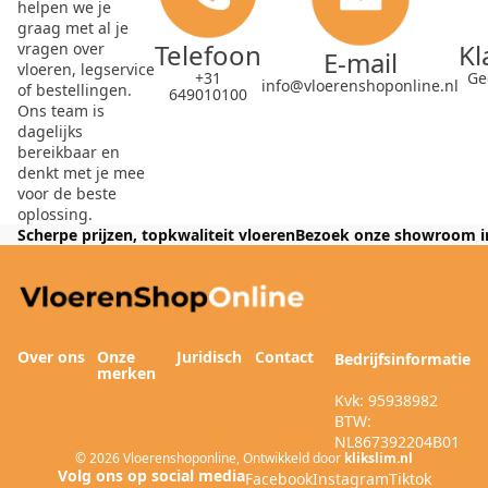
helpen we je
graag met al je
Telefoon
Kl
vragen over
E-mail
vloeren, legservice
+31
Ge
info@vloerenshoponline.nl
of bestellingen.
649010100
Ons team is
dagelijks
bereikbaar en
denkt met je mee
voor de beste
oplossing.
Scherpe prijzen, topkwaliteit vloeren
Bezoek onze showroom i
Over ons
Onze
Juridisch
Contact
Bedrijfsinformatie
merken
Kvk: 95938982
BTW:
NL867392204B01
© 2026
Vloerenshoponline
,
Ontwikkeld door
klikslim.nl
Facebook
Instagram
Tiktok