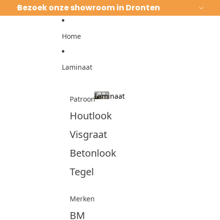
Ga direct naar de content
Bezoek onze showroom in Dronten
Home
Laminaat
Laminaat
Patroon
Laminaat
Houtlook
Visgraat
Betonlook
Tegel
Merken
BM