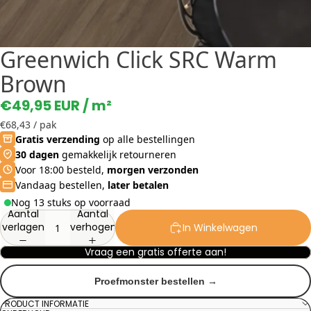
Greenwich Click SRC Warm
Brown
€49,95 EUR
/ m²
€68,43
/ pak
Gratis verzending
op alle bestellingen
30 dagen
gemakkelijk retourneren
Voor 18:00 besteld,
morgen verzonden
Vandaag bestellen,
later betalen
Nog 13 stuks op voorraad
Aantal
Aantal
verlagen
verhogen
In Winkelwagen
Vraag een gratis offerte aan!
Proefmonster bestellen →
PRODUCT INFORMATIE