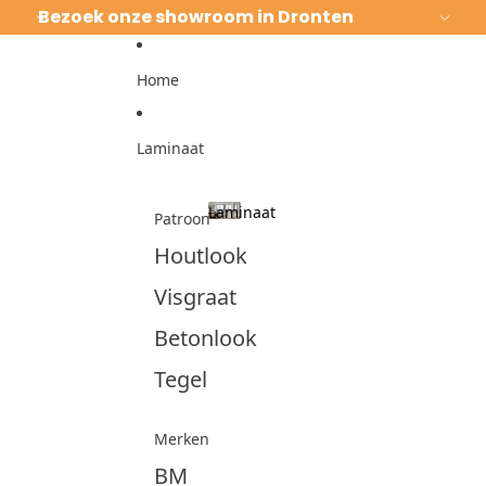
Ga direct naar de content
Bezoek onze showroom in Dronten
Home
Laminaat
Laminaat
Patroon
Laminaat
Houtlook
Visgraat
Betonlook
Tegel
Merken
BM