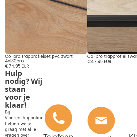
Co-pro trapprofielset pvc zwart
Co-pro trapprofiel zwar
4x130cm.
€47,95 EUR
€74,95 EUR
Hulp
nodig? Wij
staan
voor je
klaar!
Bij
Vloerenshoponline
helpen we je
graag met al je
Telefoon
Kl
vragen over