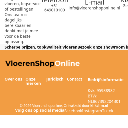
E-mail
vloeren, legservice
+31
Ge
info@vloerenshoponline.nl
of bestellingen.
649010100
Ons team is
dagelijks
bereikbaar en
denkt met je mee
voor de beste
oplossing.
Scherpe prijzen, topkwaliteit vloeren
Bezoek onze showroom i
Over ons
Onze
Juridisch
Contact
Bedrijfsinformatie
merken
Kvk: 95938982
BTW:
NL867392204B01
© 2026
Vloerenshoponline
,
Ontwikkeld door
klikslim.nl
Facebook
Instagram
Tiktok