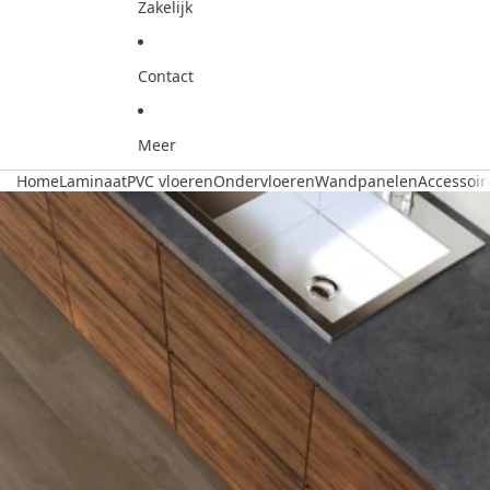
Zakelijk
Contact
Meer
Home
Laminaat
PVC vloeren
Ondervloeren
Wandpanelen
Accessoir
Ga direct naar de productinformatie