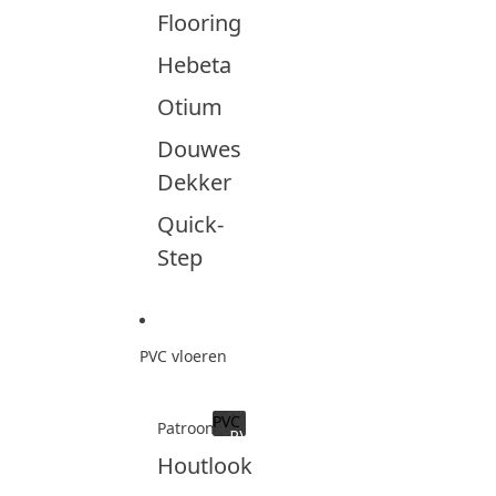
Flooring
Hebeta
Otium
Douwes
Dekker
Quick-
Step
PVC vloeren
PVC
Patroon
PVC
Houtlook