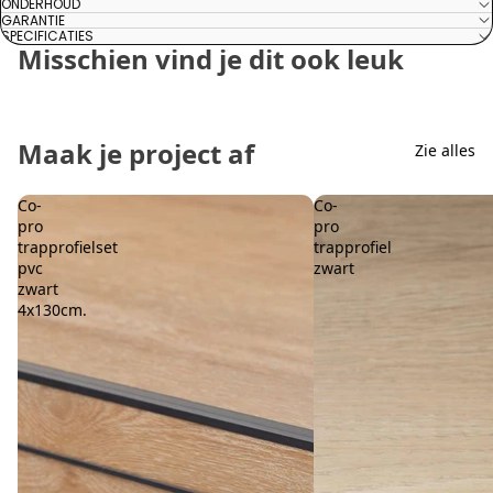
ONDERHOUD
GARANTIE
SPECIFICATIES
Misschien vind je dit ook leuk
Maak je project af
Zie alles
Co-
Co-
pro
pro
trapprofielset
trapprofiel
pvc
zwart
zwart
4x130cm.