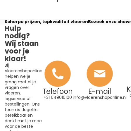
Scherpe prijzen, topkwaliteit vloeren
Bezoek onze showr
Hulp
nodig?
Wij staan
voor je
klaar!
Bij
Vloerenshoponline
helpen we je
graag met al je
K
vragen over
Telefoon
E-mail
vloeren,
+31 649010100
info@vloerenshoponline.nl
legservice of
bestellingen. Ons
team is dagelijks
bereikbaar en
denkt met je mee
voor de beste