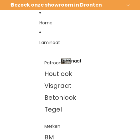
Ga direct naar de content
Bezoek onze showroom in Dronten
Home
Laminaat
Laminaat
Patroon
Laminaat
Houtlook
Visgraat
Betonlook
Tegel
Merken
BM