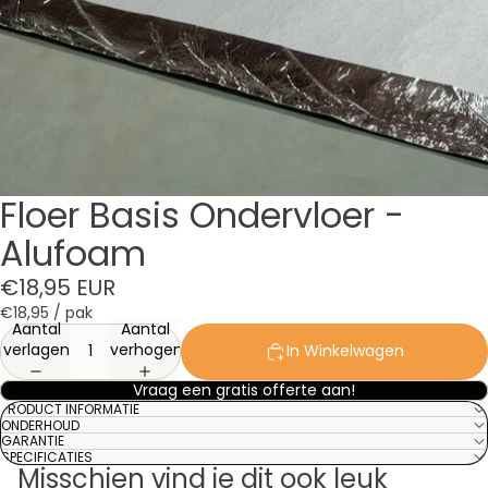
Floer Basis Ondervloer -
Alufoam
€18,95 EUR
€18,95
/ pak
Aantal
Aantal
verlagen
verhogen
In Winkelwagen
Vraag een gratis offerte aan!
PRODUCT INFORMATIE
ONDERHOUD
GARANTIE
SPECIFICATIES
Misschien vind je dit ook leuk