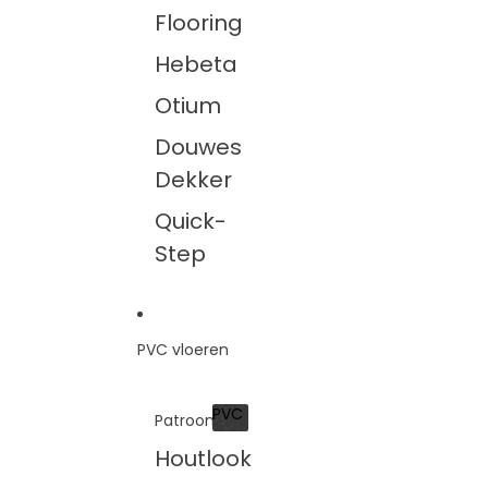
Flooring
Hebeta
Otium
Douwes
Dekker
Quick-
Step
PVC vloeren
PVC
Patroon
PVC
Houtlook