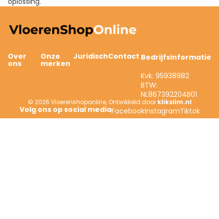
oplossing.
Over
Onze
Juridisch
Contact
Bedrijfsinformatie
ons
merken
Kvk: 95938982
BTW:
NL867392204B01
© 2026
Vloerenshoponline
,
Ontwikkeld door
klikslim.nl
Facebook
Instagram
Tiktok