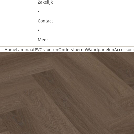
Zakelijk
Contact
Meer
Home
Laminaat
PVC vloeren
Ondervloeren
Wandpanelen
Accessoir
Ga direct naar de productinformatie