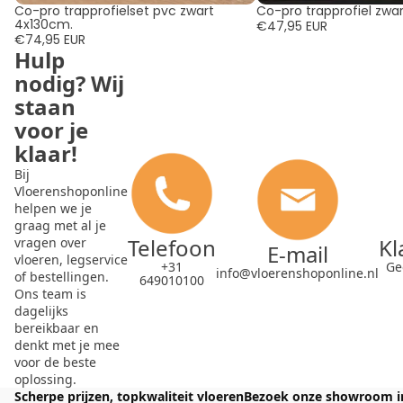
Co-pro trapprofielset pvc zwart
Co-pro trapprofiel zwar
4x130cm.
€47,95 EUR
€74,95 EUR
Hulp
nodig? Wij
staan
voor je
klaar!
Bij
Vloerenshoponline
helpen we je
graag met al je
Telefoon
Kl
vragen over
E-mail
vloeren, legservice
+31
Ge
info@vloerenshoponline.nl
of bestellingen.
649010100
Ons team is
dagelijks
bereikbaar en
denkt met je mee
voor de beste
oplossing.
Scherpe prijzen, topkwaliteit vloeren
Bezoek onze showroom i