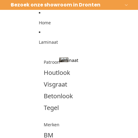
Ga direct naar de content
Bezoek onze showroom in Dronten
Home
Laminaat
Laminaat
Patroon
Laminaat
Houtlook
Visgraat
Betonlook
Tegel
Merken
BM