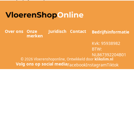
Over ons
Onze
Juridisch
Contact
Bedrijfsinformatie
merken
Kvk: 95938982
BTW:
NL867392204B01
© 2026
Vloerenshoponline
,
Ontwikkeld door
klikslim.nl
Facebook
Instagram
Tiktok