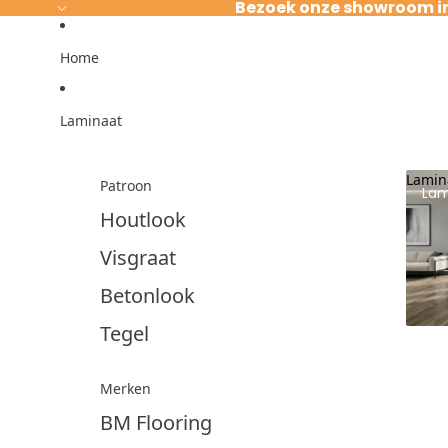
Ga direct naar de content
Bezoek onze showroom i
Home
Laminaat
Lamin
Patroon
Lam
Houtlook
Visgraat
Betonlook
Tegel
Merken
BM Flooring