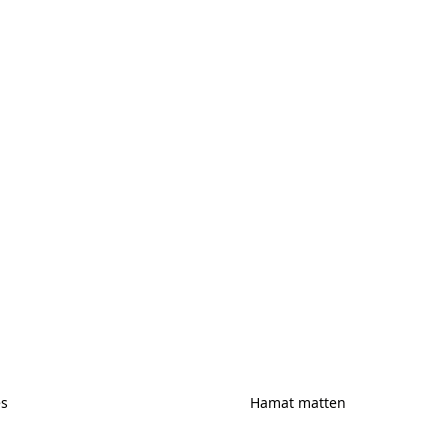
es
Hamat matten
ires
Hamat matten