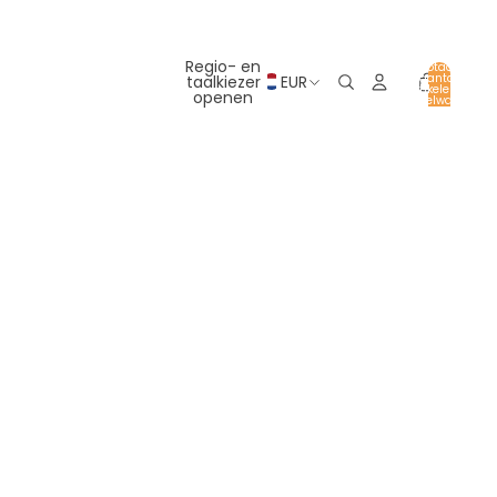
Regio- en
Totaal
aantal
taalkiezer
EUR
artikelen in
openen
winkelwagen:
0