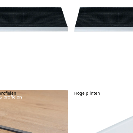
profielen
Hoge plinten
& profielen
Hoge plinten