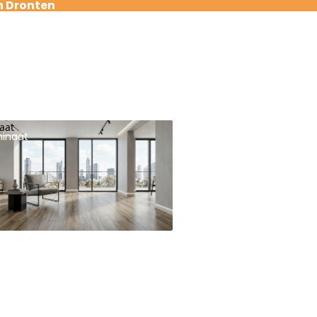
n Dronten
aat
inaat