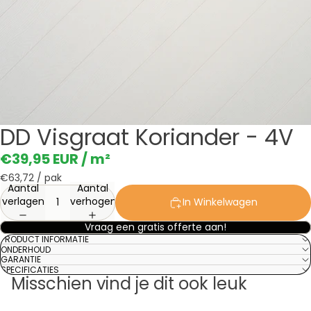
DD Visgraat Koriander - 4V
€39,95 EUR
/ m²
€63,72
/ pak
Aantal
Aantal
verlagen
verhogen
In Winkelwagen
Vraag een gratis offerte aan!
PRODUCT INFORMATIE
ONDERHOUD
GARANTIE
SPECIFICATIES
Misschien vind je dit ook leuk