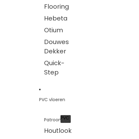
Flooring
Hebeta
Otium
Douwes
Dekker
Quick-
Step
PVC vloeren
PVC
Patroon
PVC
Houtlook