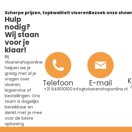
Scherpe prijzen, topkwaliteit vloeren
Bezoek onze showr
Hulp
nodig?
Wij staan
voor je
klaar!
Bij
Vloerenshoponline
helpen we je
graag met al je
K
vragen over
Telefoon
E-mail
vloeren,
+31 649010100
info@vloerenshoponline.nl
legservice of
bestellingen. Ons
team is dagelijks
bereikbaar en
denkt met je mee
voor de beste
oplossing.