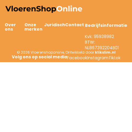
Over
Onze
Juridisch
Contact
Bedrijfsinformatie
ons
merken
Kvk: 95938982
BTW:
NL867392204B01
© 2026
Vloerenshoponline
,
Ontwikkeld door
klikslim.nl
Facebook
Instagram
Tiktok