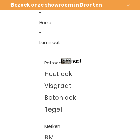
Ga direct naar de content
Bezoek onze showroom in Dronten
Home
Laminaat
Laminaat
Patroon
Laminaat
Houtlook
Visgraat
Betonlook
Tegel
Merken
BM