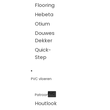
Flooring
Hebeta
Otium
Douwes
Dekker
Quick-
Step
PVC vloeren
PVC
Patroon
PVC
Houtlook