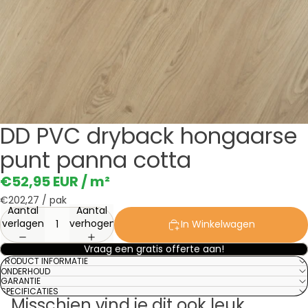
DD PVC dryback hongaarse
punt panna cotta
€52,95 EUR
/ m²
€202,27
/ pak
Aantal
Aantal
verlagen
verhogen
In Winkelwagen
Vraag een gratis offerte aan!
PRODUCT INFORMATIE
ONDERHOUD
GARANTIE
SPECIFICATIES
Misschien vind je dit ook leuk