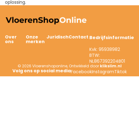
oplossing.
Over
Onze
Juridisch
Contact
Bedrijfsinformatie
ons
merken
Kvk: 95938982
BTW:
NL867392204B01
© 2026
Vloerenshoponline
,
Ontwikkeld door
klikslim.nl
Facebook
Instagram
Tiktok