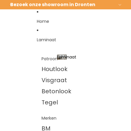
Ga direct naar de content
Bezoek onze showroom in Dronten
Home
Laminaat
Laminaat
Patroon
Laminaat
Houtlook
Visgraat
Betonlook
Tegel
Merken
BM