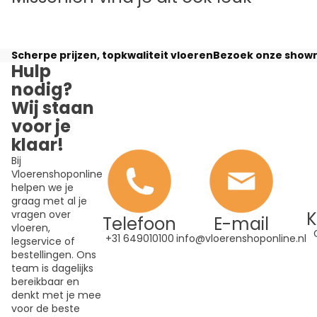
Scherpe prijzen, topkwaliteit vloeren
Bezoek onze showr
Hulp
nodig?
Wij staan
voor je
klaar!
Bij
Vloerenshoponline
helpen we je
graag met al je
K
vragen over
Telefoon
E-mail
vloeren,
+31 649010100
info@vloerenshoponline.nl
legservice of
bestellingen. Ons
team is dagelijks
bereikbaar en
denkt met je mee
voor de beste