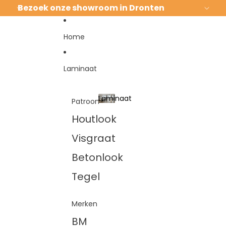
Ga direct naar de content
Bezoek onze showroom in Dronten
Home
Laminaat
Laminaat
Patroon
Laminaat
Houtlook
Visgraat
Betonlook
Tegel
Merken
BM