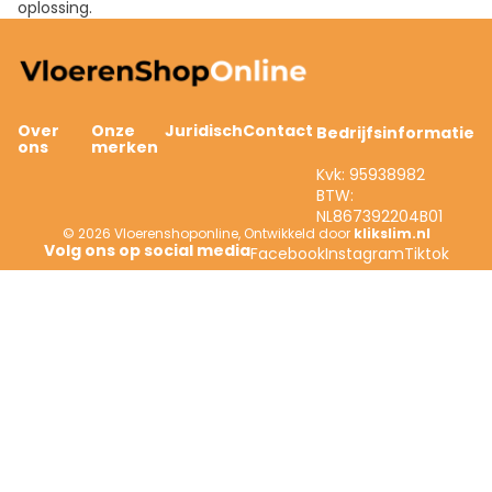
oplossing.
Over
Onze
Juridisch
Contact
Bedrijfsinformatie
ons
merken
Kvk: 95938982
BTW:
NL867392204B01
© 2026
Vloerenshoponline
,
Ontwikkeld door
klikslim.nl
Facebook
Instagram
Tiktok