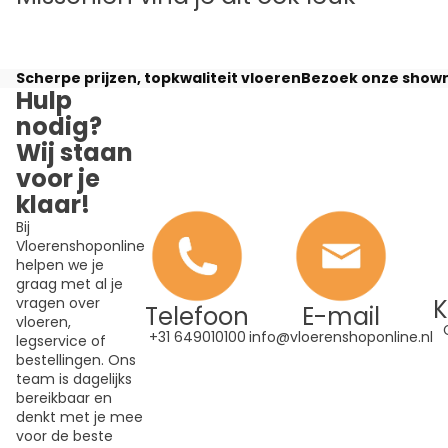
Scherpe prijzen, topkwaliteit vloeren
Bezoek onze showr
Hulp
nodig?
Wij staan
voor je
klaar!
Bij
Vloerenshoponline
helpen we je
graag met al je
K
vragen over
Telefoon
E-mail
vloeren,
+31 649010100
info@vloerenshoponline.nl
legservice of
bestellingen. Ons
team is dagelijks
bereikbaar en
denkt met je mee
voor de beste