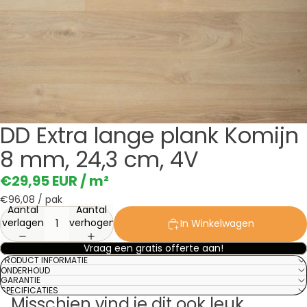
DD Extra lange plank Komijn
8 mm, 24,3 cm, 4V
€29,95 EUR
/ m²
€96,08
/ pak
Aantal
Aantal
verlagen
verhogen
In Winkelwagen
Vraag een gratis offerte aan!
PRODUCT INFORMATIE
ONDERHOUD
GARANTIE
SPECIFICATIES
Misschien vind je dit ook leuk