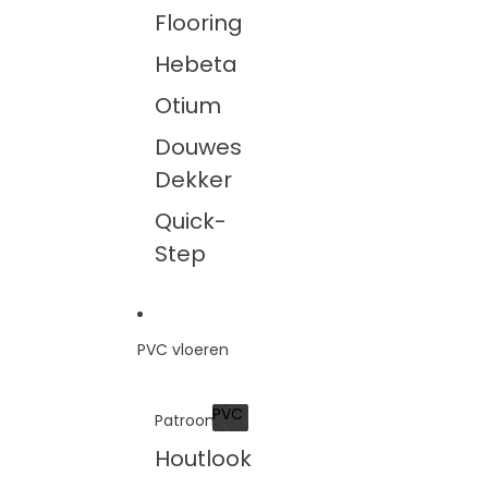
Flooring
Hebeta
Otium
Douwes
Dekker
Quick-
Step
PVC vloeren
PVC
Patroon
PVC
Houtlook