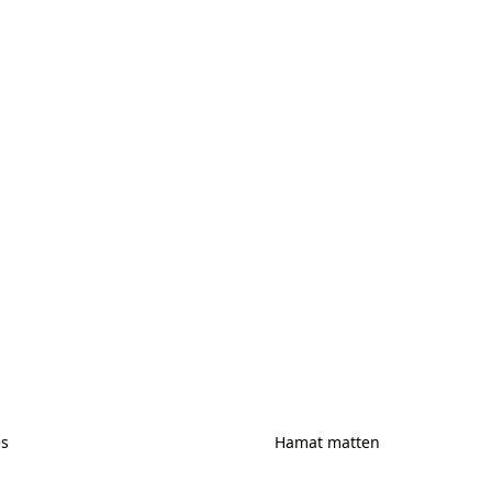
es
Hamat matten
ires
Hamat matten