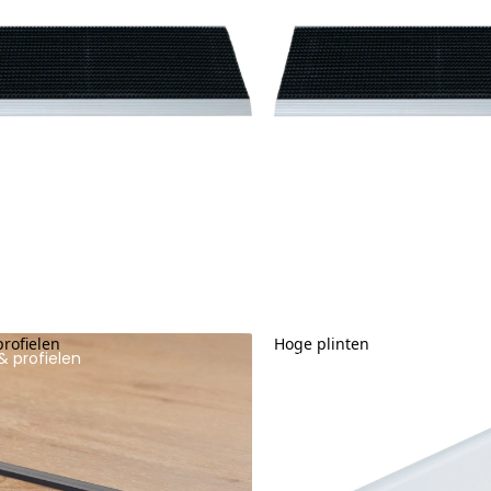
profielen
Hoge plinten
& profielen
Hoge plinten