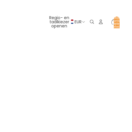
Regio- en
Totaal
aantal
taalkiezer
EUR
artikelen in
openen
winkelwagen:
0