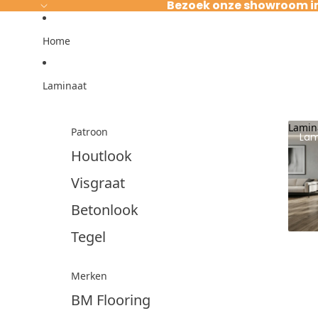
Ga direct naar de content
Bezoek onze showroom i
Home
Laminaat
Lamin
Patroon
Lam
Houtlook
Visgraat
Betonlook
Tegel
Merken
BM Flooring