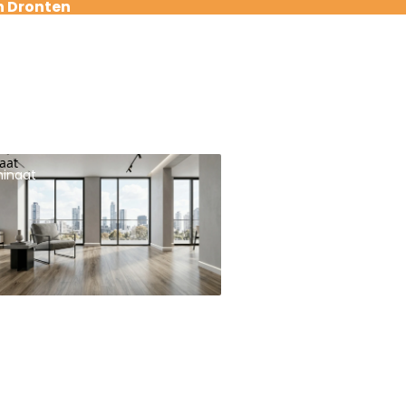
n Dronten
aat
inaat