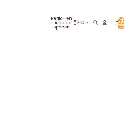
Regio- en
Totaal
aantal
taalkiezer
EUR
artikelen in
openen
winkelwagen:
0