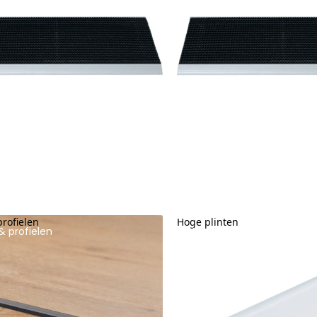
profielen
Hoge plinten
& profielen
Hoge plinten