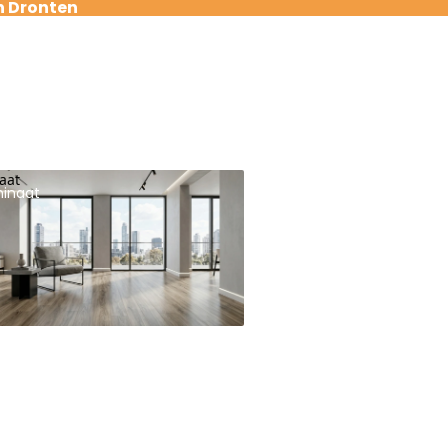
n Dronten
aat
inaat