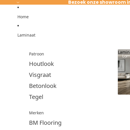
Ga direct naar de content
Bezoek onze showroom i
Home
Laminaat
Lamin
Patroon
Lam
Houtlook
Visgraat
Betonlook
Tegel
Merken
BM Flooring