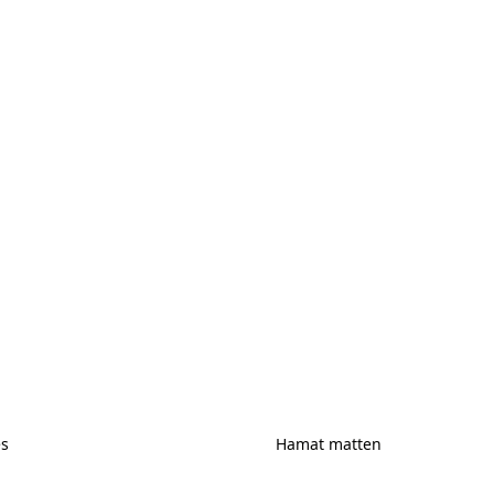
es
Hamat matten
ires
Hamat matten