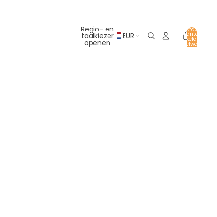
Regio- en
Totaal
aantal
taalkiezer
EUR
artikelen in
openen
winkelwagen:
0