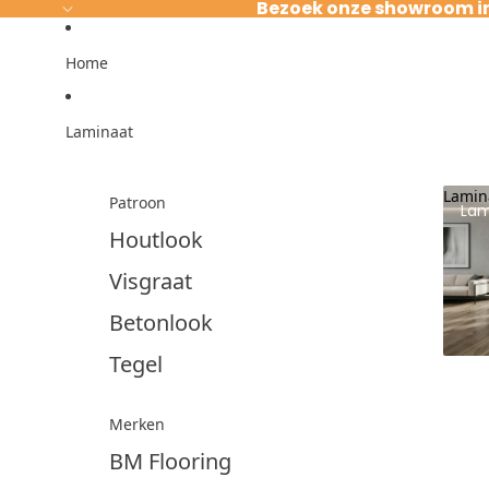
Ga direct naar de content
Bezoek onze showroom i
Home
Laminaat
Lamin
Patroon
Lam
Houtlook
Visgraat
Betonlook
Tegel
Merken
BM Flooring