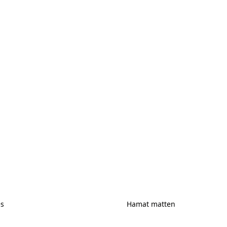
es
Hamat matten
ires
Hamat matten