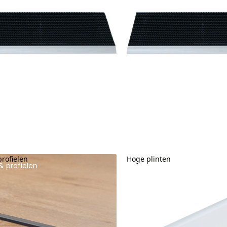
profielen
Hoge plinten
& profielen
Hoge plinten