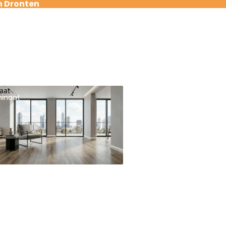
n Dronten
aat
inaat